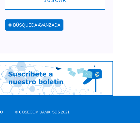
BUSCAR
BÚSQUEDA AVANZADA
CO
© COSECOM UAMX, SDS 2021