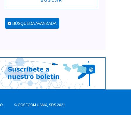
BUSCAR
BÚSQUEDA AVANZADA
CO
© COSECOM UAMX, SDS 2021