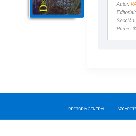
Autor:
V
Editori
Sección
Precio: $
RECTORIA GENERAL
AZCAPOT